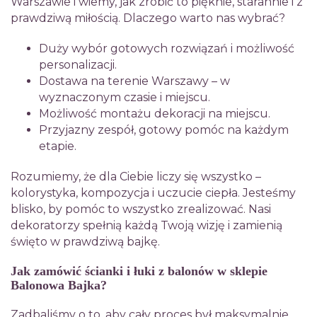
Warszawie i wiemy, jak zrobić to pięknie, starannie i z
prawdziwą miłością. Dlaczego warto nas wybrać?
Duży wybór gotowych rozwiązań i możliwość
personalizacji.
Dostawa na terenie Warszawy – w
wyznaczonym czasie i miejscu.
Możliwość montażu dekoracji na miejscu.
Przyjazny zespół, gotowy pomóc na każdym
etapie.
Rozumiemy, że dla Ciebie liczy się wszystko –
kolorystyka, kompozycja i uczucie ciepła. Jesteśmy
blisko, by pomóc to wszystko zrealizować. Nasi
dekoratorzy spełnią każdą Twoją wizję i zamienią
święto w prawdziwą bajkę.
Jak zamówić ścianki i łuki z balonów w sklepie
Balonowa Bajka?
Zadbaliśmy o to, aby cały proces był maksymalnie