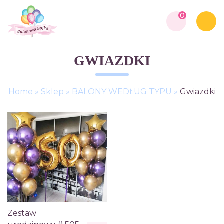
0
GWIAZDKI
Home
»
Sklep
»
BALONY WEDŁUG TYPU
»
Gwiazdki
Zestaw