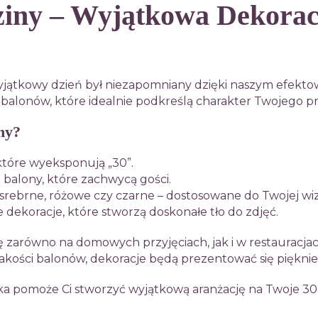
ziny – Wyjątkowa Dekorac
wyjątkowy dzień był niezapomniany dzięki naszym efekt
 balonów, które idealnie podkreślą charakter Twojego pr
ny?
które wyeksponują „30”.
ę balony, które zachwycą gości.
rebrne, różowe czy czarne – dostosowane do Twojej wizji
dekoracje, które stworzą doskonałe tło do zdjęć.
ę zarówno na domowych przyjęciach, jak i w restauracja
akości balonów, dekoracje będą prezentować się pięknie
a pomoże Ci stworzyć wyjątkową aranżację na Twoje 30