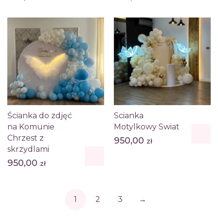
Ścianka do zdjęć
Scianka
na Komunie
Motylkowy Swiat
Chrzest z
950,00
zł
skrzydlami
950,00
zł
1
2
3
→