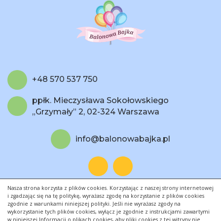
+48 570 537 750
ppłk. Mieczysława Sokołowskiego
„Grzymały” 2, 02-324 Warszawa
info@balonowabajka.pl
Nasza strona korzysta z plików cookies. Korzystając z naszej strony internetowej
Regulamin sklepu
i zgadzając się na tę politykę, wyrażasz zgodę na korzystanie z plików cookies
zgodnie z warunkami niniejszej polityki. Jeśli nie wyrażasz zgody na
Dostawa
wykorzystanie tych plików cookies, wyłącz je zgodnie z instrukcjami zawartymi
w niniejszej Informacji o plikach cookies, aby pliki cookies z tej witryny nie