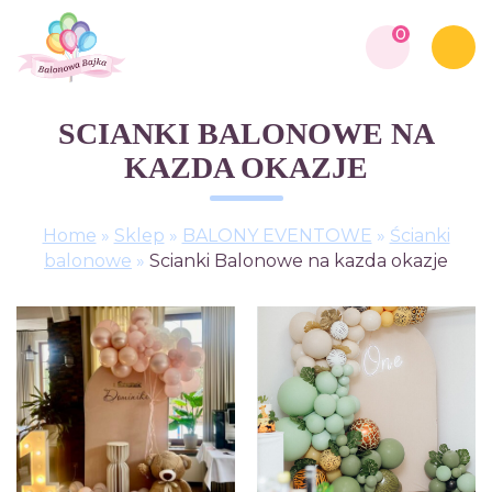
0
SCIANKI BALONOWE NA
KAZDA OKAZJE
Home
»
Sklep
»
BALONY EVENTOWE
»
Ścianki
balonowe
»
Scianki Balonowe na kazda okazje