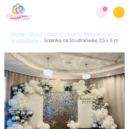
0
Home
»
Sklep
»
Balony , Ścianki dekoracyjne na
Studniówkę
»
Ścianka na Studniówkę 2,5 x 5 m