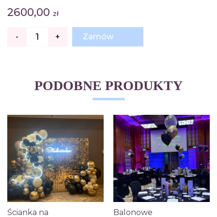
2600,00
zł
ilość
-
+
Zamów
Ścianka
na
Studniówkę
2,5
x
5
PODOBNE PRODUKTY
m
Ścianka na
Balonowe