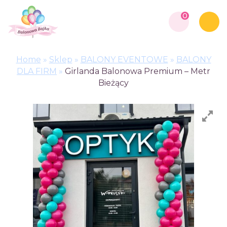
0
Home
»
Sklep
»
BALONY EVENTOWE
»
BALONY
DLA FIRM
»
Girlanda Balonowa Premium – Metr
Bieżący