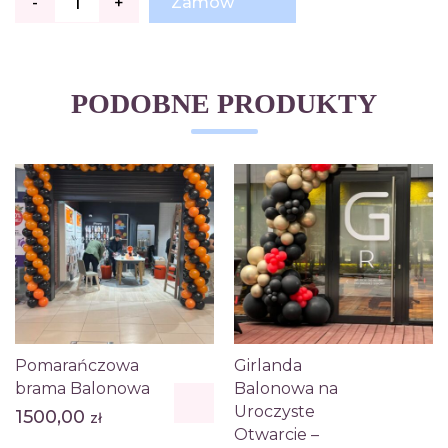
-
+
Zamów
Girlanda
Balonowa
Premium
–
Metr
Bieżący
PODOBNE PRODUKTY
Pomarańczowa
Girlanda
brama Balonowa
Balonowa na
Uroczyste
1500,00
zł
Otwarcie –