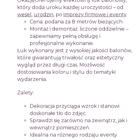
Okazję
Oferujemy efektowny łuk balonowy,
który doda uroku każdej uroczystości – od
wesel
,
urodzin
, po
imprezy firmowe i eventy
.
Cena: podana za 8 metrów bieżących.
Montaż i demontaż: liczone oddzielnie –
zapewniamy pełną obsługę i
profesjonalne wykonanie.
Łuk wykonany jest z wysokiej jakości balonów,
które gwarantują trwałość oraz estetyczny
wygląd przez długi czas. Możliwość
dostosowania koloru i stylu do tematyki
wydarzenia.
Zalety:
Dekoracja przyciąga wzrok i stanowi
doskonałe tło do zdjęć.
Sprawdzi się zarówno na zewnątrz, jak i
wewnątrz pomieszczeń.
Idealna na różnego rodzaju eventy