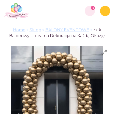
0
Home
»
Sklep
»
BALONY EVENTOWE
»
Łuk
Balonowy – Idealna Dekoracja na Każdą Okazję