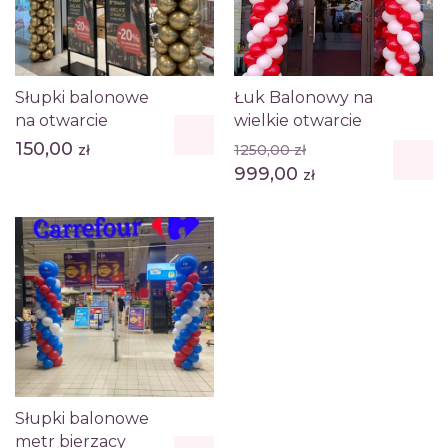
Słupki balonowe
Łuk Balonowy na
na otwarcie
wielkie otwarcie
Original
150,00
zł
1250,00
zł
price
Current
999,00
zł
was:
price
1250,00 zł.
is:
999,00 zł.
Słupki balonowe
metr bierzacy