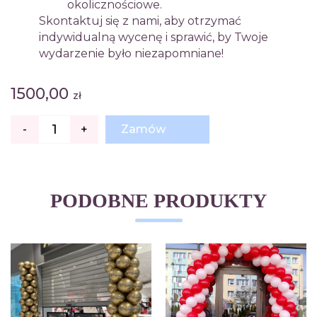
okolicznościowe.
Skontaktuj się z nami, aby otrzymać
indywidualną wycenę i sprawić, by Twoje
wydarzenie było niezapomniane!
1500,00
zł
ilość
-
+
Zamów
Łuk
Balonowy
-
Idealna
Dekoracja
na
PODOBNE PRODUKTY
Każdą
Okazję